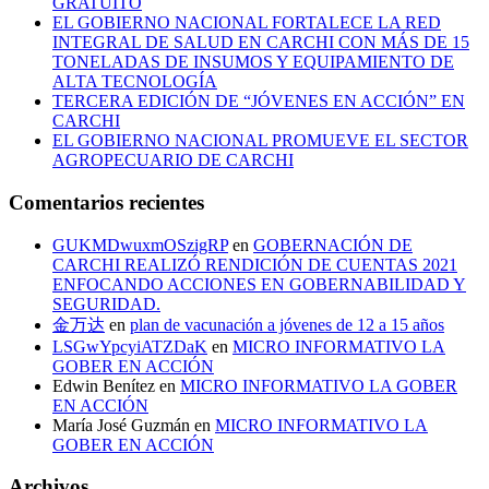
GRATUITO
EL GOBIERNO NACIONAL FORTALECE LA RED
INTEGRAL DE SALUD EN CARCHI CON MÁS DE 15
TONELADAS DE INSUMOS Y EQUIPAMIENTO DE
ALTA TECNOLOGÍA
TERCERA EDICIÓN DE “JÓVENES EN ACCIÓN” EN
CARCHI
EL GOBIERNO NACIONAL PROMUEVE EL SECTOR
AGROPECUARIO DE CARCHI
Comentarios recientes
GUKMDwuxmOSzigRP
en
GOBERNACIÓN DE
CARCHI REALIZÓ RENDICIÓN DE CUENTAS 2021
ENFOCANDO ACCIONES EN GOBERNABILIDAD Y
SEGURIDAD.
金万达
en
plan de vacunación a jóvenes de 12 a 15 años
LSGwYpcyiATZDaK
en
MICRO INFORMATIVO LA
GOBER EN ACCIÓN
Edwin Benítez
en
MICRO INFORMATIVO LA GOBER
EN ACCIÓN
María José Guzmán
en
MICRO INFORMATIVO LA
GOBER EN ACCIÓN
Archivos