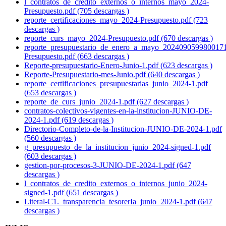
l_contratos_de_credito_externos_o_internos_mayo_2024-
Presupuesto.pdf (705 descargas )
reporte_certificaciones_mayo_2024-Presupuesto.pdf (723
descargas )
reporte_curs_mayo_2024-Presupuesto.pdf (670 descargas )
reporte_presupuestario_de_enero_a_mayo_202409059980017
Presupuesto.pdf (663 descargas )
Reporte-presupuestario-Enero-Junio-1.pdf (623 descargas )
Reporte-Presupuestario-mes-Junio.pdf (640 descargas )
reporte_certificaciones_presupuestarias_junio_2024-1.pdf
(653 descargas )
reporte_de_curs_junio_2024-1.pdf (627 descargas )
contratos-colectivos-vigentes-en-la-institucion-JUNIO-DE-
2024-1.pdf (619 descargas )
Directorio-Completo-de-la-Institucion-JUNIO-DE-2024-1.pdf
(560 descargas )
g_presupuesto_de_la_institucion_junio_2024-signed-1.pdf
(603 descargas )
gestion-por-procesos-3-JUNIO-DE-2024-1.pdf (647
descargas )
l_contratos_de_credito_externos_o_internos_junio_2024-
signed-1.pdf (651 descargas )
Literal-C1._transparencia_tesorerIa_junio_2024-1.pdf (647
descargas )