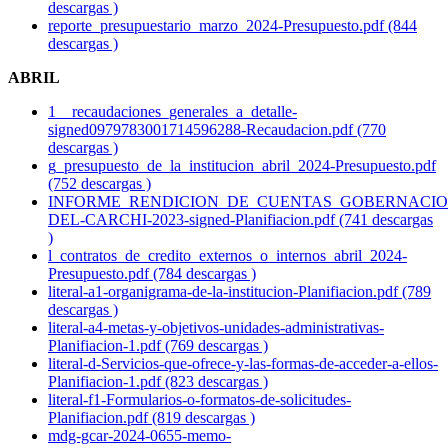
descargas )
reporte_presupuestario_marzo_2024-Presupuesto.pdf (844
descargas )
ABRIL
1__recaudaciones_generales_a_detalle-
signed0979783001714596288-Recaudacion.pdf (770
descargas )
g_presupuesto_de_la_institucion_abril_2024-Presupuesto.pdf
(752 descargas )
INFORME_RENDICION_DE_CUENTAS_GOBERNACIO
DEL-CARCHI-2023-signed-Planifiacion.pdf (741 descargas
)
l_contratos_de_credito_externos_o_internos_abril_2024-
Presupuesto.pdf (784 descargas )
literal-a1-organigrama-de-la-institucion-Planifiacion.pdf (789
descargas )
literal-a4-metas-y-objetivos-unidades-administrativas-
Planifiacion-1.pdf (769 descargas )
literal-d-Servicios-que-ofrece-y-las-formas-de-acceder-a-ellos-
Planifiacion-1.pdf (823 descargas )
literal-f1-Formularios-o-formatos-de-solicitudes-
Planifiacion.pdf (819 descargas )
mdg-gcar-2024-0655-memo-