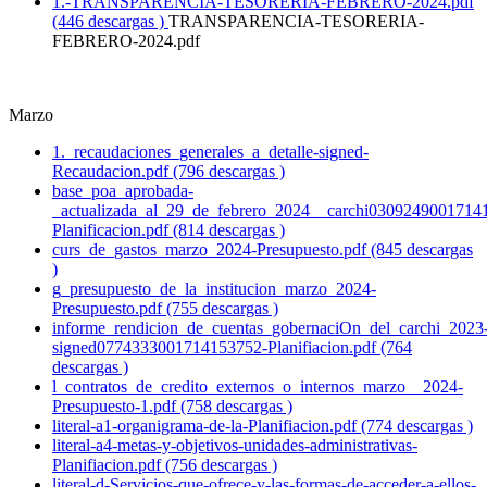
1.-TRANSPARENCIA-TESORERIA-FEBRERO-2024.pdf
(446 descargas )
TRANSPARENCIA-TESORERIA-
FEBRERO-2024.pdf
Marzo
1._recaudaciones_generales_a_detalle-signed-
Recaudacion.pdf (796 descargas )
base_poa_aprobada-
_actualizada_al_29_de_febrero_2024__carchi0309249001714
Planificacion.pdf (814 descargas )
curs_de_gastos_marzo_2024-Presupuesto.pdf (845 descargas
)
g_presupuesto_de_la_institucion_marzo_2024-
Presupuesto.pdf (755 descargas )
informe_rendicion_de_cuentas_gobernaciOn_del_carchi_2023
signed0774333001714153752-Planifiacion.pdf (764
descargas )
l_contratos_de_credito_externos_o_internos_marzo__2024-
Presupuesto-1.pdf (758 descargas )
literal-a1-organigrama-de-la-Planifiacion.pdf (774 descargas )
literal-a4-metas-y-objetivos-unidades-administrativas-
Planifiacion.pdf (756 descargas )
literal-d-Servicios-que-ofrece-y-las-formas-de-acceder-a-ellos-