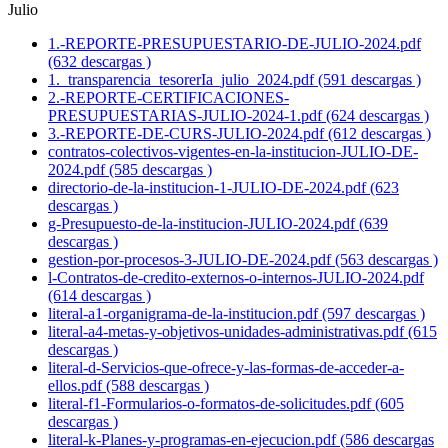
Julio
1.-REPORTE-PRESUPUESTARIO-DE-JULIO-2024.pdf
(632 descargas )
1._transparencia_tesorerIa_julio_2024.pdf (591 descargas )
2.-REPORTE-CERTIFICACIONES-
PRESUPUESTARIAS-JULIO-2024-1.pdf (624 descargas )
3.-REPORTE-DE-CURS-JULIO-2024.pdf (612 descargas )
contratos-colectivos-vigentes-en-la-institucion-JULIO-DE-
2024.pdf (585 descargas )
directorio-de-la-institucion-1-JULIO-DE-2024.pdf (623
descargas )
g-Presupuesto-de-la-institucion-JULIO-2024.pdf (639
descargas )
gestion-por-procesos-3-JULIO-DE-2024.pdf (563 descargas )
l-Contratos-de-credito-externos-o-internos-JULIO-2024.pdf
(614 descargas )
literal-a1-organigrama-de-la-institucion.pdf (597 descargas )
literal-a4-metas-y-objetivos-unidades-administrativas.pdf (615
descargas )
literal-d-Servicios-que-ofrece-y-las-formas-de-acceder-a-
ellos.pdf (588 descargas )
literal-f1-Formularios-o-formatos-de-solicitudes.pdf (605
descargas )
literal-k-Planes-y-programas-en-ejecucion.pdf (586 descargas