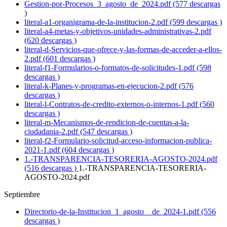
Gestion-por-Procesos_3_agosto_de_2024.pdf (577 descargas
)
literal-a1-organigrama-de-la-institucion-2.pdf (599 descargas )
literal-a4-metas-y-objetivos-unidades-administrativas-2.pdf
(620 descargas )
literal-d-Servicios-que-ofrece-y-las-formas-de-acceder-a-ellos-
2.pdf (601 descargas )
literal-f1-Formularios-o-formatos-de-solicitudes-1.pdf (598
descargas )
literal-k-Planes-y-programas-en-ejecucion-2.pdf (576
descargas )
literal-l-Contratos-de-credito-externos-o-internos-1.pdf (560
descargas )
literal-m-Mecanismos-de-rendicion-de-cuentas-a-la-
ciudadania-2.pdf (547 descargas )
literal-f2-Formulario-solicitud-acceso-informacion-publica-
2021-1.pdf (604 descargas )
1.-TRANSPARENCIA-TESORERIA-AGOSTO-2024.pdf
(516 descargas )
1.-TRANSPARENCIA-TESORERIA-
AGOSTO-2024.pdf
Septiembre
Directorio-de-la-Institucion_1_agosto__de_2024-1.pdf (556
descargas )