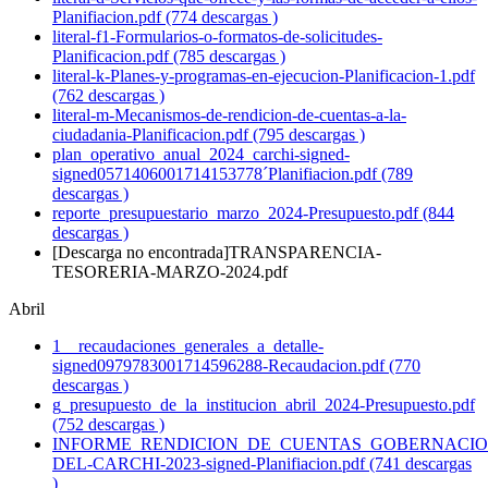
Planifiacion.pdf (774 descargas )
literal-f1-Formularios-o-formatos-de-solicitudes-
Planificacion.pdf (785 descargas )
literal-k-Planes-y-programas-en-ejecucion-Planificacion-1.pdf
(762 descargas )
literal-m-Mecanismos-de-rendicion-de-cuentas-a-la-
ciudadania-Planificacion.pdf (795 descargas )
plan_operativo_anual_2024_carchi-signed-
signed0571406001714153778´Planifiacion.pdf (789
descargas )
reporte_presupuestario_marzo_2024-Presupuesto.pdf (844
descargas )
[Descarga no encontrada]TRANSPARENCIA-
TESORERIA-MARZO-2024.pdf
Abril
1__recaudaciones_generales_a_detalle-
signed0979783001714596288-Recaudacion.pdf (770
descargas )
g_presupuesto_de_la_institucion_abril_2024-Presupuesto.pdf
(752 descargas )
INFORME_RENDICION_DE_CUENTAS_GOBERNACIO
DEL-CARCHI-2023-signed-Planifiacion.pdf (741 descargas
)