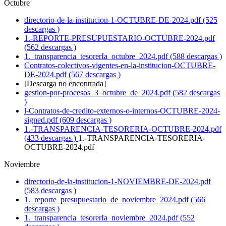
Octubre
directorio-de-la-institucion-1-OCTUBRE-DE-2024.pdf (525
descargas )
1.-REPORTE-PRESUPUESTARIO-OCTUBRE-2024.pdf
(562 descargas )
1._transparencia_tesorerIa_octubre_2024.pdf (588 descargas )
Contratos-colectivos-vigentes-en-la-institucion-OCTUBRE-
DE-2024.pdf (567 descargas )
[Descarga no encontrada]
gestion-por-procesos_3_octubre_de_2024.pdf (582 descargas
)
l-Contratos-de-credito-externos-o-internos-OCTUBRE-2024-
signed.pdf (609 descargas )
1.-TRANSPARENCIA-TESORERIA-OCTUBRE-2024.pdf
(433 descargas )
1.-TRANSPARENCIA-TESORERIA-
OCTUBRE-2024.pdf
Noviembre
directorio-de-la-institucion-1-NOVIEMBRE-DE-2024.pdf
(583 descargas )
1._reporte_presupuestario_de_noviembre_2024.pdf (566
descargas )
1._transparencia_tesorerIa_noviembre_2024.pdf (552