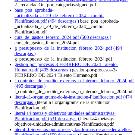
2._recaudaciOn_por_categorias-signed.pdf
base_poa_aprobada-
_actualizada_al_29_de_febrero_2024__carchi-
Planificacion.pdf (494 descargas )
base_poa_aprobada-
_actualizada_al_29_de_febrero_2024__carchi-
Planificacion.pdf
curs_de_gastos_febrero_2024.pdf (500 descargas )
curs_de_gastos_febrero_2024.pdf
g_presupuesto_de_la_institucion_febrero_2024.pdf (494
descargas )
g_presupuesto_de_la_institucion_febrero_2024.pdf
gestion-por-procesos-3-FEBRERO-DE-2024-Talento-
Humano.pdf (495 descargas )
gestion-por-procesos-3-
FEBRERO-DE-2024-Talento-Humano.pdf
l_contratos_de_credito_externos_o_internos_febrero_2024.pdf
(495 descargas )
l_contratos_de_credito_externos_o_internos_febrero_2024.pdf
literal-a1-organigrama-de-la-institucion-Planificacion.pdf (474
descargas )
literal-a1-organigrama-de-la-institucion-
Planificacion.pdf
literal-a4-metas-y-objetivos-unidades-administrativas-
Planificacion.pdf (531 descargas )
literal-a4-metas-y-
objetivos-unidades-administrativas-Planificacion.pdf
literal-d-Servicios-que-ofrece-y-las-formas-de-acceder-a-ellos-
Planificacion.pdf (509 descargas )
literal-d-Servicios-que-