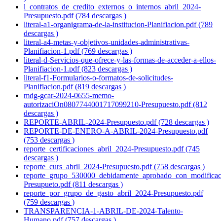
l_contratos_de_credito_externos_o_internos_abril_2024-
Presupuesto.pdf (784 descargas )
literal-a1-organigrama-de-la-institucion-Planifiacion.pdf (789
descargas )
literal-a4-metas-y-objetivos-unidades-administrativas-
Planifiacion-1.pdf (769 descargas )
literal-d-Servicios-que-ofrece-y-las-formas-de-acceder-a-ellos-
Planifiacion-1.pdf (823 descargas )
literal-f1-Formularios-o-formatos-de-solicitudes-
Planifiacion.pdf (819 descargas )
mdg-gcar-2024-0655-memo-
autorizaciOn0807744001717099210-Presupuesto.pdf (812
descargas )
REPORTE-ABRIL-2024-Presupuesto.pdf (728 descargas )
REPORTE-DE-ENERO-A-ABRIL-2024-Presupuesto.pdf
(753 descargas )
reporte_certificaciones_abril_2024-Presupuesto.pdf (745
descargas )
reporte_curs_abril_2024-Presupuesto.pdf (758 descargas )
reporte_grupo_530000_debidamente_aprobado_con_modificaci
Presupueto.pdf (811 descargas )
reporte_por_grupo_de_gasto_abril_2024-Presupuesto.pdf
(759 descargas )
TRANSPARENCIA-1-ABRIL-DE-2024-Talento-
Humano.pdf (757 descargas )