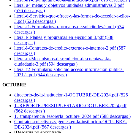
literal-a4-metas-y-objetivos-unidades-administrativas-3.pdf
(576 descargas )
literal-d-Servicios-que-ofrece-y-las-formas-de-acceder-a-ellos-
3.pdf (528 descargas )
literal-f1-Formularios-o-formatos-de-solicitudes-2.pdf (534
descargas )
literal-k-Planes-y-programas-en-ejecucion-3.pdf (538
descargas )
literal-l-Contratos-de-credito-externos-o-internos-2.pdf (587
descargas )
literal-m-Mecanismos-de-rendicion-de-cuentas-a-la-
ciudadania-3.pdf (594 descargas )
literal-f2-Formulario-solicitud-acceso-informacion-publica-
2021-2.pdf (544 descargas )
OCTUBRE
directorio-de-la-institucion-1-OCTUBRE-DE-2024.pdf (525
descargas )
1.-REPORTE-PRESUPUESTARIO-OCTUBRE-2024.pdf
(562 descargas )
1._transparencia_tesorerIa_octubre_2024.pdf (588 descargas )
Contratos-colectivos-vigentes-en-la-institucion-OCTUBRE-
DE-2024.pdf (567 descargas )
[Descarga no encontrada]