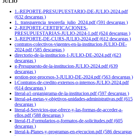
JULIO
1.-REPORTE-PRESUPUESTARIO-DE-JULIO-2024.pdf
(632 descargas )
1._transparencia_tesorerIa_julio_2024.pdf (591 descargas )
2.-REPORTE-CERTIFICACIONES-
PRESUPUESTARIAS-JULIO-2024-1.pdf (624 descargas )
3.-REPORTE-DE-CURS-JULIO-2024.pdf (612 descargas )
contratos-colectivos-vigentes-en-la-institucion-JULIO-DE-
2024.pdf (585 descargas )
directorio-de-la-institucion-1-JULIO-DE-2024.pdf (623
descargas )
g-Presupuesto-de-la-institucion-JULIO-2024.pdf (639
descargas )
gestion-por-procesos-3-JULIO-DE-2024.pdf (563 descargas )
l-Contratos-de-credito-externos-o-internos-JULIO-2024.pdf
(614 descargas )
literal-a1-organigrama-de-la-institucion.pdf (597 descargas )
literal-a4-metas-y-objetivos-unidades-administrativas.pdf (615
descargas )
literal-d-Servicios-que-ofrece-y-las-formas-de-acceder-a-
ellos.pdf (588 descargas )
literal-f1-Formularios-o-formatos-de-solicitudes.pdf (605
descargas )
literal-k-Planes-y-programas-en-ejecucion.pdf (586 descargas