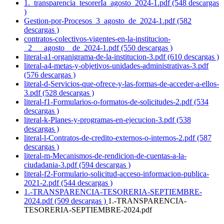
1._transparencia_tesorerIa_agosto_2024-1.pdf (548 descargas
)
Gestion-por-Procesos_3_agosto_de_2024-1.pdf (582
descargas )
contratos-colectivos-vigentes-en-la-institucion-
_2___agosto__de_2024-1.pdf (550 descargas )
literal-a1-organigrama-de-la-institucion-3.pdf (610 descargas )
literal-a4-metas-y-objetivos-unidades-administrativas-3.pdf
(576 descargas )
literal-d-Servicios-que-ofrece-y-las-formas-de-acceder-a-ellos-
3.pdf (528 descargas )
literal-f1-Formularios-o-formatos-de-solicitudes-2.pdf (534
descargas )
literal-k-Planes-y-programas-en-ejecucion-3.pdf (538
descargas )
literal-l-Contratos-de-credito-externos-o-internos-2.pdf (587
descargas )
literal-m-Mecanismos-de-rendicion-de-cuentas-a-la-
ciudadania-3.pdf (594 descargas )
literal-f2-Formulario-solicitud-acceso-informacion-publica-
2021-2.pdf (544 descargas )
1.-TRANSPARENCIA-TESORERIA-SEPTIEMBRE-
2024.pdf (509 descargas )
1.-TRANSPARENCIA-
TESORERIA-SEPTIEMBRE-2024.pdf