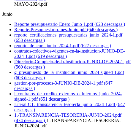
MAYO-2024.pdf
Junio
Reporte-presupuestario-Enero-Junio-1.pdf (623 descargas )
Reporte-Presupuestario-mes-Junio.pdf (640 descargas )
reporte_certificaciones_presupuestarias_junio_2024-1.pdf
(653 descargas )
reporte_de_curs_junio_2024-1.pdf (627 descargas )
contratos-colectivos-vigentes-en-la-institucion-JUNIO-DE-
2024-1.pdf (619 descargas )
Directorio-Completo-de-la-Institucion-JUNIO-DE-2024-1.pdf
(560 descargas )
g_presupuesto_de_la_institucion_junio_2024-signed-1.pdf
(603 descargas )
gestion-por-procesos-3-JUNIO-DE-2024-1.pdf (647
descargas )
l_contratos_de_credito_externos_o_internos_junio_2024-
signed-1.pdf (651 descargas )
Literal-C1._transparencia_tesorerIa_junio_2024-1.pdf (647
descargas )
1.-TRANSPARENCIA-TESORERIA-JUNIO-2024.pdf
(474 descargas )
1.-TRANSPARENCIA-TESORERIA-
JUNIO-2024.pdf