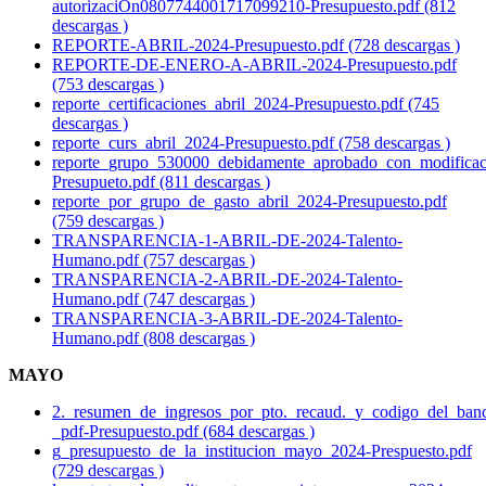
autorizaciOn0807744001717099210-Presupuesto.pdf (812
descargas )
REPORTE-ABRIL-2024-Presupuesto.pdf (728 descargas )
REPORTE-DE-ENERO-A-ABRIL-2024-Presupuesto.pdf
(753 descargas )
reporte_certificaciones_abril_2024-Presupuesto.pdf (745
descargas )
reporte_curs_abril_2024-Presupuesto.pdf (758 descargas )
reporte_grupo_530000_debidamente_aprobado_con_modificaci
Presupueto.pdf (811 descargas )
reporte_por_grupo_de_gasto_abril_2024-Presupuesto.pdf
(759 descargas )
TRANSPARENCIA-1-ABRIL-DE-2024-Talento-
Humano.pdf (757 descargas )
TRANSPARENCIA-2-ABRIL-DE-2024-Talento-
Humano.pdf (747 descargas )
TRANSPARENCIA-3-ABRIL-DE-2024-Talento-
Humano.pdf (808 descargas )
MAYO
2._resumen_de_ingresos_por_pto._recaud._y_codigo_del_ban
_pdf-Presupuesto.pdf (684 descargas )
g_presupuesto_de_la_institucion_mayo_2024-Prespuesto.pdf
(729 descargas )