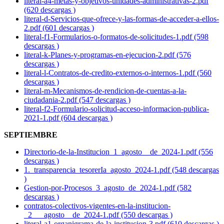
literal-a4-metas-y-objetivos-unidades-administrativas-2.pdf
(620 descargas )
literal-d-Servicios-que-ofrece-y-las-formas-de-acceder-a-ellos-
2.pdf (601 descargas )
literal-f1-Formularios-o-formatos-de-solicitudes-1.pdf (598
descargas )
literal-k-Planes-y-programas-en-ejecucion-2.pdf (576
descargas )
literal-l-Contratos-de-credito-externos-o-internos-1.pdf (560
descargas )
literal-m-Mecanismos-de-rendicion-de-cuentas-a-la-
ciudadania-2.pdf (547 descargas )
literal-f2-Formulario-solicitud-acceso-informacion-publica-
2021-1.pdf (604 descargas )
SEPTIEMBRE
Directorio-de-la-Institucion_1_agosto__de_2024-1.pdf (556
descargas )
1._transparencia_tesorerIa_agosto_2024-1.pdf (548 descargas
)
Gestion-por-Procesos_3_agosto_de_2024-1.pdf (582
descargas )
contratos-colectivos-vigentes-en-la-institucion-
_2___agosto__de_2024-1.pdf (550 descargas )
literal-a1-organigrama-de-la-institucion-3.pdf (610 descargas )