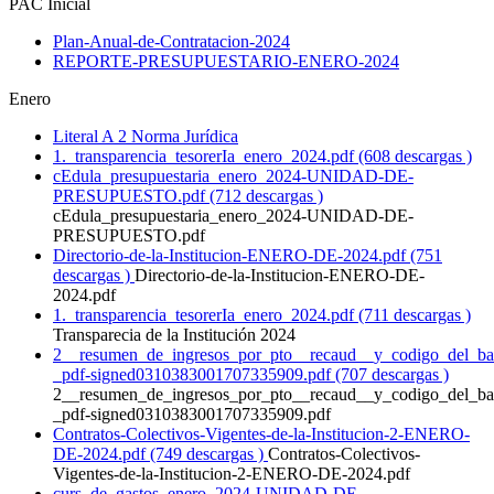
PAC Inicial
Plan-Anual-de-Contratacion-2024
REPORTE-PRESUPUESTARIO-ENERO-2024
Enero
Literal A 2 Norma Jurídica
1._transparencia_tesorerIa_enero_2024.pdf (608 descargas )
cEdula_presupuestaria_enero_2024-UNIDAD-DE-
PRESUPUESTO.pdf (712 descargas )
cEdula_presupuestaria_enero_2024-UNIDAD-DE-
PRESUPUESTO.pdf
Directorio-de-la-Institucion-ENERO-DE-2024.pdf (751
descargas )
Directorio-de-la-Institucion-ENERO-DE-
2024.pdf
1._transparencia_tesorerIa_enero_2024.pdf (711 descargas )
Transparecia de la Institución 2024
2__resumen_de_ingresos_por_pto__recaud__y_codigo_del_ba
_pdf-signed0310383001707335909.pdf (707 descargas )
2__resumen_de_ingresos_por_pto__recaud__y_codigo_del_ba
_pdf-signed0310383001707335909.pdf
Contratos-Colectivos-Vigentes-de-la-Institucion-2-ENERO-
DE-2024.pdf (749 descargas )
Contratos-Colectivos-
Vigentes-de-la-Institucion-2-ENERO-DE-2024.pdf
curs_de_gastos_enero_2024-UNIDAD-DE-