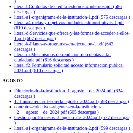
)
literal-l-Contratos-de-credito-externos-o-internos.pdf (586
descargas )
literal-a1-organigrama-de-la-institucion-1.pdf (575 descargas )
literal-a4-metas-y-objetivos-unidades-administrativas-1.pdf
(610 descargas )
literal-d-Servicios-que-ofrece-y-las-formas-de-acceder-a-ellos-
1.pdf (607 descargas )
literal-k-Planes-y-programas-en-ejecucion-1.pdf (643
descargas )
literal-m-Mecanismos-de-rendicion-de-cuentas-a-la-
ciudadania.pdf (616 descargas )
literal-f2-Formulario-solicitud-acceso-informacion-publica-
2021.pdf (610 descargas )
AGOSTO
Directorio-de-la-Institucion_1_agosto__de_2024.pdf (634
descargas )
1._transparencia_tesorerIa_agosto_2024.pdf (598 descargas )
contratos-colectivos-vigentes-en-la-institucion-
_2___agosto__de_2024.pdf (605 descargas )
Gestion-por-Procesos_3_agosto_de_2024.pdf (577 descargas
)
literal-a1-organigrama-de-la-institucion-2.pdf (599 descargas )