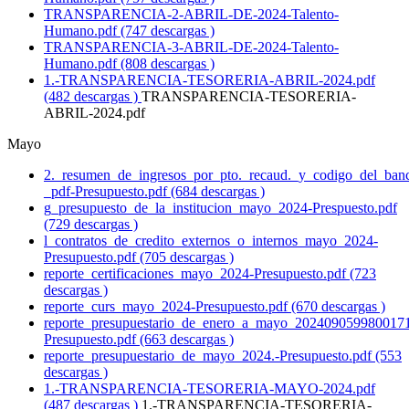
TRANSPARENCIA-2-ABRIL-DE-2024-Talento-
Humano.pdf (747 descargas )
TRANSPARENCIA-3-ABRIL-DE-2024-Talento-
Humano.pdf (808 descargas )
1.-TRANSPARENCIA-TESORERIA-ABRIL-2024.pdf
(482 descargas )
TRANSPARENCIA-TESORERIA-
ABRIL-2024.pdf
Mayo
2._resumen_de_ingresos_por_pto._recaud._y_codigo_del_ban
_pdf-Presupuesto.pdf (684 descargas )
g_presupuesto_de_la_institucion_mayo_2024-Prespuesto.pdf
(729 descargas )
l_contratos_de_credito_externos_o_internos_mayo_2024-
Presupuesto.pdf (705 descargas )
reporte_certificaciones_mayo_2024-Presupuesto.pdf (723
descargas )
reporte_curs_mayo_2024-Presupuesto.pdf (670 descargas )
reporte_presupuestario_de_enero_a_mayo_202409059980017
Presupuesto.pdf (663 descargas )
reporte_presupuestario_de_mayo_2024.-Presupuesto.pdf (553
descargas )
1.-TRANSPARENCIA-TESORERIA-MAYO-2024.pdf
(487 descargas )
1.-TRANSPARENCIA-TESORERIA-