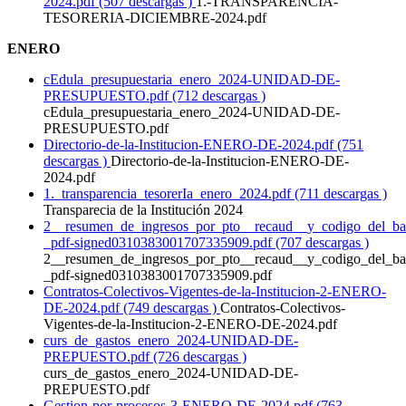
2024.pdf (507 descargas )
1.-TRANSPARENCIA-
TESORERIA-DICIEMBRE-2024.pdf
ENERO
cEdula_presupuestaria_enero_2024-UNIDAD-DE-
PRESUPUESTO.pdf (712 descargas )
cEdula_presupuestaria_enero_2024-UNIDAD-DE-
PRESUPUESTO.pdf
Directorio-de-la-Institucion-ENERO-DE-2024.pdf (751
descargas )
Directorio-de-la-Institucion-ENERO-DE-
2024.pdf
1._transparencia_tesorerIa_enero_2024.pdf (711 descargas )
Transparecia de la Institución 2024
2__resumen_de_ingresos_por_pto__recaud__y_codigo_del_ba
_pdf-signed0310383001707335909.pdf (707 descargas )
2__resumen_de_ingresos_por_pto__recaud__y_codigo_del_ba
_pdf-signed0310383001707335909.pdf
Contratos-Colectivos-Vigentes-de-la-Institucion-2-ENERO-
DE-2024.pdf (749 descargas )
Contratos-Colectivos-
Vigentes-de-la-Institucion-2-ENERO-DE-2024.pdf
curs_de_gastos_enero_2024-UNIDAD-DE-
PREPUESTO.pdf (726 descargas )
curs_de_gastos_enero_2024-UNIDAD-DE-
PREPUESTO.pdf
Gestion-por-procesos-3-ENERO-DE-2024.pdf (763