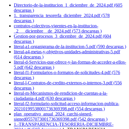
Directorio-de-la-institucion_1_diciembre_de_2024.pdf (605
descargas )
1._transparencia_tesorerIa_diciembre_2024.pdf (578
descargas )
contratos-colectivos-vigentes-en-la-institucion-
_2___diciembre__de_2024.pdf (573 descargas )
Gestion-por-procesos_3_dicembre_de_2024.pdf (604
descargas )
literal-a1-organigrama-de-la-institucion-5.pdf (590 descargas )
literal-a4-metas-y-objetivos-unidades-administrativas-5.pdf
(614 descargas )
literal-d-Servicios-que-ofrece-y-las-formas-de-acceder-a-ellos-
5.pdf (642 descargas )
literal-f1-Formularios-o-formatos-de-solicitudes-4.pdf (576
descargas )
literal-l-Contratos-de-credito-externos-o-internos-3.pdf (556
descargas )
literal-m-Mecanismos-de-rendicion-de-cuentas-a-la-
ciudadania-4.pdf (630 descargas )
literal-f2-formulario-solicitud-acceso-informacion-publica-
20210199538001736369398.pdf (554 descargas )
plan_operativo_anual_2024_carchi-signed-
signed0557073001736369398.pdf (542 descargas )
1.-TRANSPARENCIA-TESORERIA-DICIEMBRE-