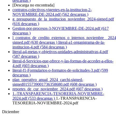
descargas )
[Descarga no encontrada]
contratos-colectivos-vigentes-en-la-institucion-2-
NOVIEMBRE-DE-2024.pdf (562 descargas )
g_presupuesto_de_la_institucion_noviembre_2024-signed.pdf
(616 descargas )
Gestion-por-procesos-3-NOVIEMBRE-DE-2024.pdf (617
descargas )
l_contratos_de_credito_externos_o_internos_noviembre__2024
signed.pdf (630 descargas )
literal-a1-organigrama-de-la-
institucion-4.pdf (584 descargas )
literal-a4-metas-y-objetivos-unidades-administrativas-4.pdf
(587 descargas )
literal-d-Servicios-que-ofrece-y-las-formas-de-acceder-a-ellos-
4.pdf (603 descargas )
literal-f1-Formularios-o-formatos-de-solicitudes-3.pdf (599
descargas )
plan_operativo_anual_2024_carchi-signed-
signed0155739001736358680.pdf (608 descargas )
reportes_de_cur_noviembre_2024.pdf (607 descargas )
1.-TRANSPARENCIA-TESORERIA-NOVIEMBRE-
2024.pdf (533 descargas )
1.-TRANSPARENCIA-
TESORERIA-NOVIEMBRE-2024.pdf
Diciembre