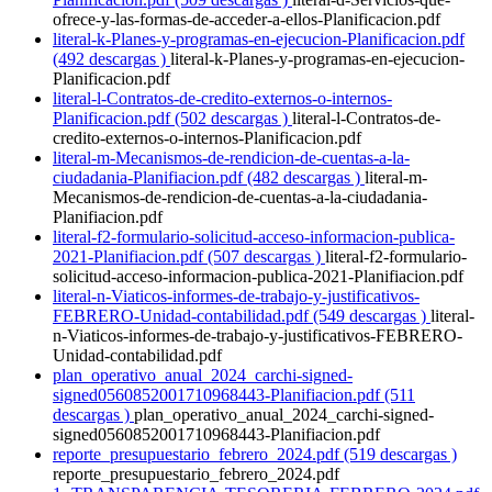
ofrece-y-las-formas-de-acceder-a-ellos-Planificacion.pdf
literal-k-Planes-y-programas-en-ejecucion-Planificacion.pdf
(492 descargas )
literal-k-Planes-y-programas-en-ejecucion-
Planificacion.pdf
literal-l-Contratos-de-credito-externos-o-internos-
Planificacion.pdf (502 descargas )
literal-l-Contratos-de-
credito-externos-o-internos-Planificacion.pdf
literal-m-Mecanismos-de-rendicion-de-cuentas-a-la-
ciudadania-Planifiacion.pdf (482 descargas )
literal-m-
Mecanismos-de-rendicion-de-cuentas-a-la-ciudadania-
Planifiacion.pdf
literal-f2-formulario-solicitud-acceso-informacion-publica-
2021-Planifiacion.pdf (507 descargas )
literal-f2-formulario-
solicitud-acceso-informacion-publica-2021-Planifiacion.pdf
literal-n-Viaticos-informes-de-trabajo-y-justificativos-
FEBRERO-Unidad-contabilidad.pdf (549 descargas )
literal-
n-Viaticos-informes-de-trabajo-y-justificativos-FEBRERO-
Unidad-contabilidad.pdf
plan_operativo_anual_2024_carchi-signed-
signed0560852001710968443-Planifiacion.pdf (511
descargas )
plan_operativo_anual_2024_carchi-signed-
signed0560852001710968443-Planifiacion.pdf
reporte_presupuestario_febrero_2024.pdf (519 descargas )
reporte_presupuestario_febrero_2024.pdf