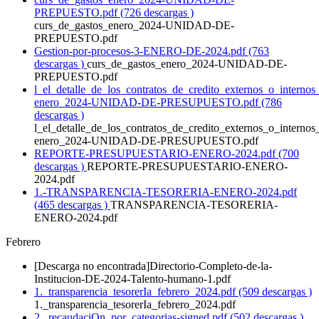
PREPUESTO.pdf (726 descargas )
curs_de_gastos_enero_2024-UNIDAD-DE-
PREPUESTO.pdf
Gestion-por-procesos-3-ENERO-DE-2024.pdf (763
descargas )
curs_de_gastos_enero_2024-UNIDAD-DE-
PREPUESTO.pdf
l_el_detalle_de_los_contratos_de_credito_externos_o_internos
enero_2024-UNIDAD-DE-PRESUPUESTO.pdf (786
descargas )
l_el_detalle_de_los_contratos_de_credito_externos_o_internos
enero_2024-UNIDAD-DE-PRESUPUESTO.pdf
REPORTE-PRESUPUESTARIO-ENERO-2024.pdf (700
descargas )
REPORTE-PRESUPUESTARIO-ENERO-
2024.pdf
1.-TRANSPARENCIA-TESORERIA-ENERO-2024.pdf
(465 descargas )
TRANSPARENCIA-TESORERIA-
ENERO-2024.pdf
Febrero
[Descarga no encontrada]Directorio-Completo-de-la-
Institucion-DE-2024-Talento-humano-1.pdf
1._transparencia_tesorerIa_febrero_2024.pdf (509 descargas )
1._transparencia_tesorerIa_febrero_2024.pdf
2._recaudaciOn_por_categorias-signed.pdf (502 descargas )