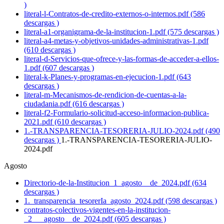
)
literal-l-Contratos-de-credito-externos-o-internos.pdf (586
descargas )
literal-a1-organigrama-de-la-institucion-1.pdf (575 descargas )
literal-a4-metas-y-objetivos-unidades-administrativas-1.pdf
(610 descargas )
literal-d-Servicios-que-ofrece-y-las-formas-de-acceder-a-ellos-
1.pdf (607 descargas )
literal-k-Planes-y-programas-en-ejecucion-1.pdf (643
descargas )
literal-m-Mecanismos-de-rendicion-de-cuentas-a-la-
ciudadania.pdf (616 descargas )
literal-f2-Formulario-solicitud-acceso-informacion-publica-
2021.pdf (610 descargas )
1.-TRANSPARENCIA-TESORERIA-JULIO-2024.pdf (490
descargas )
1.-TRANSPARENCIA-TESORERIA-JULIO-
2024.pdf
Agosto
Directorio-de-la-Institucion_1_agosto__de_2024.pdf (634
descargas )
1._transparencia_tesorerIa_agosto_2024.pdf (598 descargas )
contratos-colectivos-vigentes-en-la-institucion-
_2___agosto__de_2024.pdf (605 descargas )