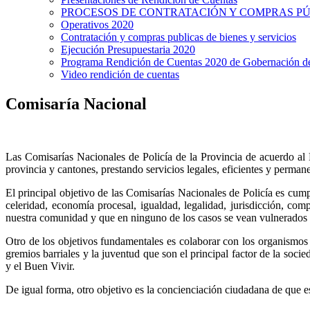
PROCESOS DE CONTRATACIÓN Y COMPRAS PÚB
Operativos 2020
Contratación y compras publicas de bienes y servicios
Ejecución Presupuestaria 2020
Programa Rendición de Cuentas 2020 de Gobernación d
Video rendición de cuentas
Comisaría Nacional
Las Comisarías Nacionales de Policía de la Provincia de acuerdo al E
provincia y cantones, prestando servicios legales, eficientes y perma
El principal objetivo de las Comisarías Nacionales de Policía es cump
celeridad, economía procesal, igualdad, legalidad, jurisdicción, comp
nuestra comunidad y que en ninguno de los casos se vean vulnerados 
Otro de los objetivos fundamentales es colaborar con los organismos c
gremios barriales y la juventud que son el principal factor de la soc
y el Buen Vivir.
De igual forma, otro objetivo es la concienciación ciudadana de que e