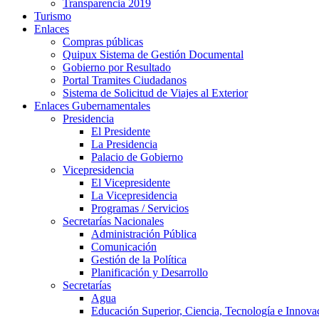
Transparencia 2019
Turismo
Enlaces
Compras públicas
Quipux Sistema de Gestión Documental
Gobierno por Resultado
Portal Tramites Ciudadanos
Sistema de Solicitud de Viajes al Exterior
Enlaces Gubernamentales
Presidencia
El Presidente
La Presidencia
Palacio de Gobierno
Vicepresidencia
El Vicepresidente
La Vicepresidencia
Programas / Servicios
Secretarías Nacionales
Administración Pública
Comunicación
Gestión de la Política
Planificación y Desarrollo
Secretarías
Agua
Educación Superior, Ciencia, Tecnología e Innova