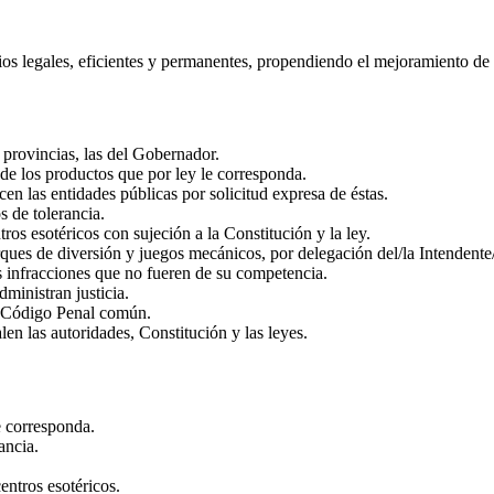
icios legales, eficientes y permanentes, propendiendo el mejoramiento de
s provincias, las del Gobernador.
s de los productos que por ley le corresponda.
cen las entidades públicas por solicitud expresa de éstas.
s de tolerancia.
ros esotéricos con sujeción a la Constitución y la ley.
rques de diversión y juegos mecánicos, por delegación del/la Intendente
s infracciones que no fueren de su competencia.
dministran justicia.
el Código Penal común.
len las autoridades, Constitución y las leyes.
e corresponda.
ancia.
entros esotéricos.