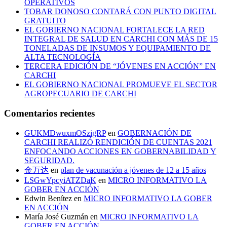
OPERATIVOS
TOBAR DONOSO CONTARÁ CON PUNTO DIGITAL
GRATUITO
EL GOBIERNO NACIONAL FORTALECE LA RED
INTEGRAL DE SALUD EN CARCHI CON MÁS DE 15
TONELADAS DE INSUMOS Y EQUIPAMIENTO DE
ALTA TECNOLOGÍA
TERCERA EDICIÓN DE “JÓVENES EN ACCIÓN” EN
CARCHI
EL GOBIERNO NACIONAL PROMUEVE EL SECTOR
AGROPECUARIO DE CARCHI
Comentarios recientes
GUKMDwuxmOSzigRP
en
GOBERNACIÓN DE
CARCHI REALIZÓ RENDICIÓN DE CUENTAS 2021
ENFOCANDO ACCIONES EN GOBERNABILIDAD Y
SEGURIDAD.
金万达
en
plan de vacunación a jóvenes de 12 a 15 años
LSGwYpcyiATZDaK
en
MICRO INFORMATIVO LA
GOBER EN ACCIÓN
Edwin Benítez
en
MICRO INFORMATIVO LA GOBER
EN ACCIÓN
María José Guzmán
en
MICRO INFORMATIVO LA
GOBER EN ACCIÓN