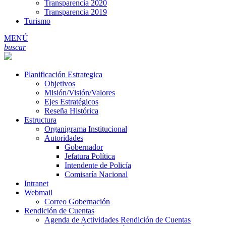
Transparencia 2020
Transparencia 2019
Turismo
MENÚ
buscar
Planificación Estrategica
Objetivos
Misión/Visión/Valores
Ejes Estratégicos
Reseña Histórica
Estructura
Organigrama Institucional
Autoridades
Gobernador
Jefatura Política
Intendente de Policía
Comisaría Nacional
Intranet
Webmail
Correo Gobernación
Rendición de Cuentas
Agenda de Actividades Rendición de Cuentas