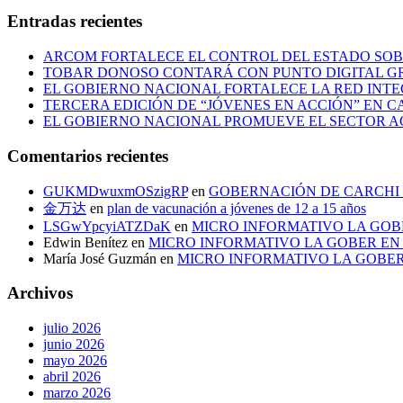
Entradas recientes
ARCOM FORTALECE EL CONTROL DEL ESTADO SOB
TOBAR DONOSO CONTARÁ CON PUNTO DIGITAL G
EL GOBIERNO NACIONAL FORTALECE LA RED INTE
TERCERA EDICIÓN DE “JÓVENES EN ACCIÓN” EN C
EL GOBIERNO NACIONAL PROMUEVE EL SECTOR 
Comentarios recientes
GUKMDwuxmOSzigRP
en
GOBERNACIÓN DE CARCHI 
金万达
en
plan de vacunación a jóvenes de 12 a 15 años
LSGwYpcyiATZDaK
en
MICRO INFORMATIVO LA GOB
Edwin Benítez
en
MICRO INFORMATIVO LA GOBER EN
María José Guzmán
en
MICRO INFORMATIVO LA GOBER
Archivos
julio 2026
junio 2026
mayo 2026
abril 2026
marzo 2026