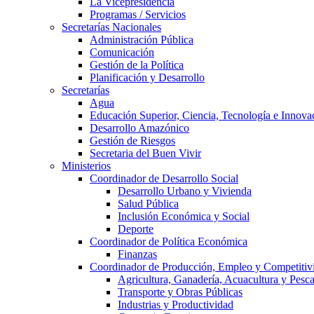
La Vicepresidencia
Programas / Servicios
Secretarías Nacionales
Administración Pública
Comunicación
Gestión de la Política
Planificación y Desarrollo
Secretarías
Agua
Educación Superior, Ciencia, Tecnología e Innova
Desarrollo Amazónico
Gestión de Riesgos
Secretaria del Buen Vivir
Ministerios
Coordinador de Desarrollo Social
Desarrollo Urbano y Vivienda
Salud Pública
Inclusión Económica y Social
Deporte
Coordinador de Política Económica
Finanzas
Coordinador de Producción, Empleo y Competitiv
Agricultura, Ganadería, Acuacultura y Pesc
Transporte y Obras Públicas
Industrias y Productividad