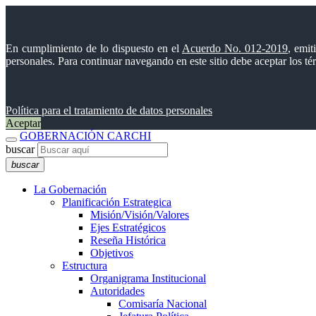
En cumplimiento de lo dispuesto en el
Acuerdo No. 012-2019
, emit
personales. Para continuar navegando en este sitio debe aceptar los t
Política para el tratamiento de datos personales
Aceptar
GOBERNACIÓN CARCHI
buscar
buscar
La Gobernación
Planificación Estrategica
Misión/Visión/Valores
Ejes Estratégicos
Reseña Histórica
Objetivos
Estructura
Organigrama Institucional
Autoridades
Comisaría Nacional