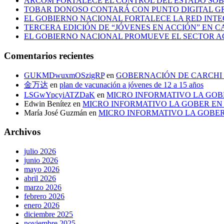
ARCOM FORTALECE EL CONTROL DEL ESTADO SOB
TOBAR DONOSO CONTARÁ CON PUNTO DIGITAL G
EL GOBIERNO NACIONAL FORTALECE LA RED INTE
TERCERA EDICIÓN DE “JÓVENES EN ACCIÓN” EN C
EL GOBIERNO NACIONAL PROMUEVE EL SECTOR 
Comentarios recientes
GUKMDwuxmOSzigRP
en
GOBERNACIÓN DE CARCHI 
金万达
en
plan de vacunación a jóvenes de 12 a 15 años
LSGwYpcyiATZDaK
en
MICRO INFORMATIVO LA GOB
Edwin Benítez
en
MICRO INFORMATIVO LA GOBER EN
María José Guzmán
en
MICRO INFORMATIVO LA GOBER
Archivos
julio 2026
junio 2026
mayo 2026
abril 2026
marzo 2026
febrero 2026
enero 2026
diciembre 2025
noviembre 2025