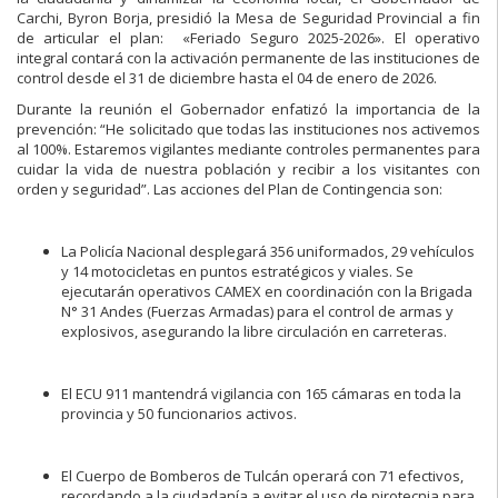
Carchi, Byron Borja, presidió la Mesa de Seguridad Provincial a fin
de articular el plan: «Feriado Seguro 2025-2026». El operativo
integral contará con la activación permanente de las instituciones de
control desde el 31 de diciembre hasta el 04 de enero de 2026.
Durante la reunión el Gobernador enfatizó la importancia de la
prevención: “He solicitado que todas las instituciones nos activemos
al 100%. Estaremos vigilantes mediante controles permanentes para
cuidar la vida de nuestra población y recibir a los visitantes con
orden y seguridad”. Las acciones del Plan de Contingencia son:
La Policía Nacional desplegará 356 uniformados, 29 vehículos
y 14 motocicletas en puntos estratégicos y viales. Se
ejecutarán operativos CAMEX en coordinación con la Brigada
N° 31 Andes (Fuerzas Armadas) para el control de armas y
explosivos, asegurando la libre circulación en carreteras.
El ECU 911 mantendrá vigilancia con 165 cámaras en toda la
provincia y 50 funcionarios activos.
El Cuerpo de Bomberos de Tulcán operará con 71 efectivos,
recordando a la ciudadanía a evitar el uso de pirotecnia para