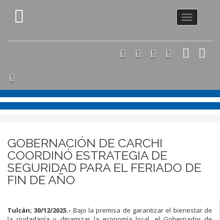
Toggle
navigation
GOBERNACIÓN DE CARCHI
COORDINÓ ESTRATEGIA DE
SEGURIDAD PARA EL FERIADO DE
FIN DE AÑO
Tulcán; 30/12/2025.-
Bajo la premisa de garantizar el bienestar de
la ciudadanía y dinamizar la economía local, el Gobernador de