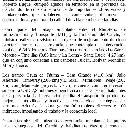
Roberto Luque, cumplió agenda en territorio en la provincia del
Carchi, donde constató el avance de importantes obras viales y
habitacionales que fortalecen la conectividad, dinamizan la
economía local y mejoran la calidad de vida de miles de familias.
Como parte del trabajo articulado entre el Ministerio de
Infraestructura y Transporte (MIT) y la Prefectura del Carchi, el
ministro realizó la revisión del proyecto de mejoramiento de cinco
carreteras rurales de la provincia, que contempla una intervención
total de 16,34 kilómetros. Durante el recorrido, visitó las vías García
Moreno – Tinajillas (3,83 km) y La Loma – Santa Lucía (4,27 km),
que en conjunto conectan a los cantones Tulcán, Bolívar, Montúfar,
Mira y Huaca.
Los tramos Gruta de Fátima – Casa Grande (4,16 km), Julio
Andrade – Timburay (2,06 km) y El Sixal – Miraflores – Peaje (2,02
km) completan este proyecto vial, que cuenta con una inversión
superior a USD 7,8 millones y beneficia a más de 170 mil habitantes
de la provincia. La intervención facilita el transporte de productos,
mejora la movilidad y reactiva la conectividad estratégica del
territorio. Además, la obra genera 90 empleos directos y 100
indirectos, impulsando el trabajo y la economía local.
“Con estas obras dinamizamos la economía, articulamos los puntos
más estratégicos del Carchi y habilitamos vías que conectan