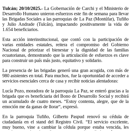
Tulcán; 20/10/2025.-
La Gobernación de Carchi y el Ministerio de
Desarrollo Humano unieron esfuerzos este fin de semana para llevar
las Brigadas Sociales a las parroquias de La Paz (Montúfar), Tufiño
y Julio Andrade (Tulcán), impactando positivamente la vida de
1.654 beneficiarios.
Esta acción interinstitucional, que contó con la participación de
varias entidades estatales, reitera el compromiso del Gobierno
Nacional de priorizar el bienestar y la dignidad de las familias
ecuatorianas, demostrando que la articulación de esfuerzos es clave
para construir un país más justo, equitativo y solidario.
La presencia de las brigadas generó una gran acogida, con más de
980 asistentes en total. Para muchos, fue la oportunidad de acceder a
servicios esenciales cerca de casa y recibir noticias alentadoras:
Lucía Pozo, moradora de la parroquia La Paz, se enteró gracias a la
brigada que es beneficiaria del Bono de Desarrollo Social y recibirá
un acumulado de cuatro meses. “Estoy contenta, alegre, que de la
emoción me da ganas de llorar“, expresó.
En la parroquia Tufiño, Gilberto Paspud renovó su cédula de
ciudadanía en el stand del Registro Civil. “El servicio excelente,
muy bueno, vine a cambiar la cédula porque estaba vencida, les