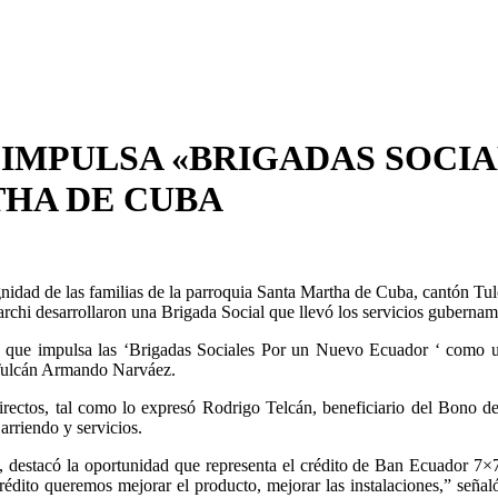
IMPULSA «BRIGADAS SOCIA
THA DE CUBA
gnidad de las familias de la parroquia Santa Martha de Cuba, cantón Tulcá
rchi desarrollaron una Brigada Social que llevó los servicios gubernam
l, que impulsa las ‘Brigadas Sociales Por un Nuevo Ecuador ‘ como u
n Tulcán Armando Narváez.
 directos, tal como lo expresó Rodrigo Telcán, beneficiario del Bono 
arriendo y servicios.
destacó la oportunidad que representa el crédito de Ban Ecuador 7×7
crédito queremos mejorar el producto, mejorar las instalaciones,” señ