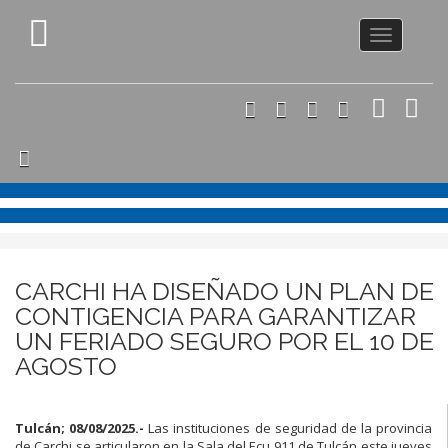
Toggle
navigation
CARCHI HA DISEÑADO UN PLAN DE
CONTIGENCIA PARA GARANTIZAR
UN FERIADO SEGURO POR EL 10 DE
AGOSTO
Tulcán; 08/08/2025.-
Las instituciones de seguridad de la provincia
de Carchi se articularon en la Sala del Ecu 911 de Tulcán este jueves