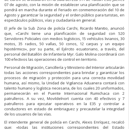
07 de agosto, con la misión de establecer una planificación que se
pondrá en marcha durante el Feriado en conmemoración del 10 de
Agosto y garantizar la seguridad y el orden público para turistas, en
espectáculos públicos, vías y ciudadanía en general.
El jefe de la Sub Zona de policía Carchi, Ricardo Manitio, anunció
que, «Carchi tiene una planificación de seguridad con 520
Servidores Policiales con medios logísticos, 15 vehículos livianos, 30
motos, 35 radios, 50 vallas, 50 conos, 12 carpas y un equipo
hipotérmico», por su parte, el Ejército ecuatoriano, a través, del
personal del Batallón de Infantería Myr. Galo Molina coordinará con
100 efectivos las operaciones de control en territorio.
Personal de Migración, Cancillería y Ministerio del Interior articularán
todas las acciones correspondientes para brindar y garantizar los
procesos de migración y protección para una correcta movilidad
humana, así mismo, la Unidad de Vigilancia Aduanera contará con
talento humano y logística necesaria, de los cuales 20 uniformados,
permanecerán en el Puente Internacional Rumichaca con 2
patrulleros. A su vez, Movildelnort cuenta con 40 efectivos y 7
patrulleros para ejecutar operativos en la E35 y controlar a
conductores en estado de embriaguez y precautelar la integridad
de los usuarios de las vías.
El intendente general de policía en Carchi, Alexis Enríquez, recalcó
que: «todas las instituciones correspondientes del Estado