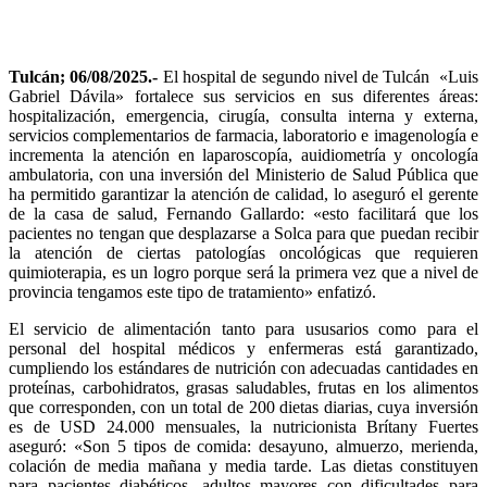
Tulcán; 06/08/2025.-
El hospital de segundo nivel de Tulcán «Luis
Gabriel Dávila» fortalece sus servicios en sus diferentes áreas:
hospitalización, emergencia, cirugía, consulta interna y externa,
servicios complementarios de farmacia, laboratorio e imagenología e
incrementa la atención en laparoscopía, auidiometría y oncología
ambulatoria, con una inversión del Ministerio de Salud Pública que
ha permitido garantizar la atención de calidad, lo aseguró el gerente
de la casa de salud, Fernando Gallardo: «esto facilitará que los
pacientes no tengan que desplazarse a Solca para que puedan recibir
la atención de ciertas patologías oncológicas que requieren
quimioterapia, es un logro porque será la primera vez que a nivel de
provincia tengamos este tipo de tratamiento» enfatizó.
El servicio de alimentación tanto para ususarios como para el
personal del hospital médicos y enfermeras está garantizado,
cumpliendo los estándares de nutrición con adecuadas cantidades en
proteínas, carbohidratos, grasas saludables, frutas en los alimentos
que corresponden, con un total de 200 dietas diarias, cuya inversión
es de USD 24.000 mensuales, la nutricionista Brítany Fuertes
aseguró: «Son 5 tipos de comida: desayuno, almuerzo, merienda,
colación de media mañana y media tarde. Las dietas constituyen
para pacientes diabéticos, adultos mayores con dificultades para