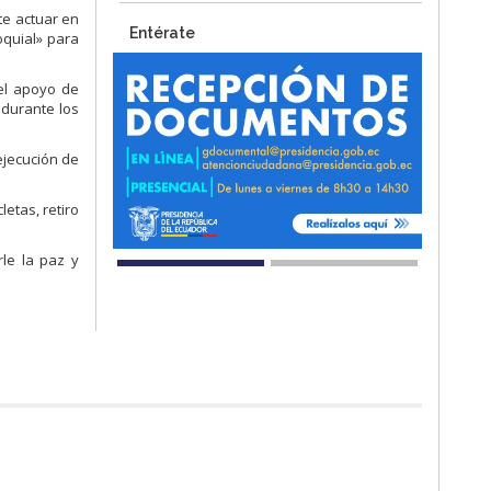
te actuar en
Entérate
oquial» para
 el apoyo de
 durante los
ejecución de
etas, retiro
rle la paz y