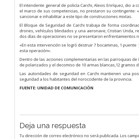
El intendente general de policía Carchi, Alexis Enríquez, dio a
el marco de sus competencias, no prestaron su contingente: «
sancionar e inhabilitar a este tipo de construcciones mixtas.
El Bloque de Seguridad de Carchi trabaja de forma coordinad
drones, vehículos blindados y una aeronave, Cristian Unda, re
dos días de operaciones no se presentaron enfrentamientos ni 
«En esta intervención se logró destruir 7 bocaminas, 1 puente y
esta operación».
Dentro de las acciones complementarias en las parroquias de El
de polarizados y el decomiso de 10 armas blancas,12 gramos de
Las autoridades de seguridad en Carchi mantienen una postur
seguridad a los habitantes del noroccidente de la provincia.
FUENTE: UNIDAD DE COMUNICACIÓN
Deja una respuesta
Tu dirección de correo electrónico no será publicada.
Los campo