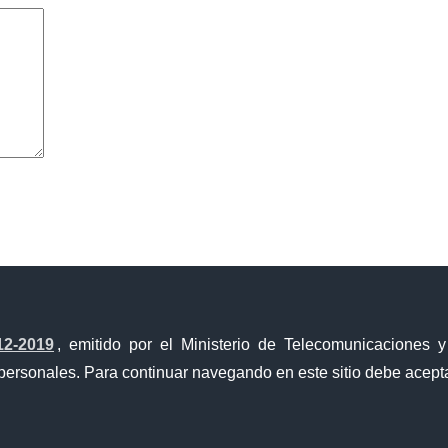
avegador para la próxima vez que comente.
12-2019
, emitido por el Ministerio de Telecomunicaciones 
personales. Para continuar navegando en este sitio debe acepta
a Única de Comercio Exterior
Gobierno Abierto