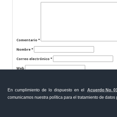
Comentario
*
Nombre
*
Correo electrónico
*
Web
Guarda mi nombre, correo electrónico y web en este n
En cumplimiento de lo dispuesto en el
Acuerdo No. 0
comunicamos nuestra política para el tratamiento de datos 
Ventanilla Única Virtual
Ventanill