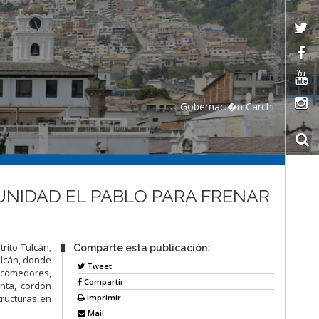
Gobernaci�n Carchi
UNIDAD EL PABLO PARA FRENAR
trito Tulcán,
Comparte esta publicación:
ulcán, donde
Tweet
, comedores,
Compartir
nta, cordón
Imprimir
tructuras en
Mail