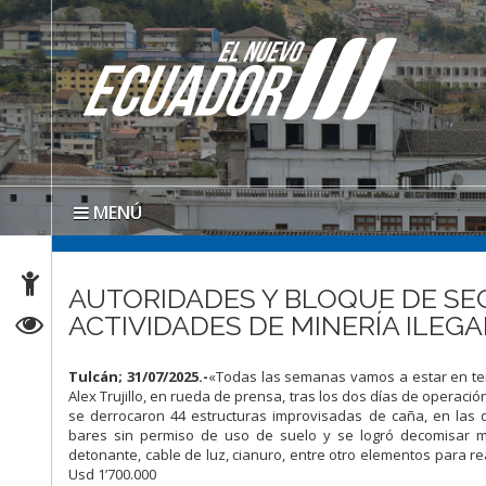
MENÚ
AUTORIDADES Y BLOQUE DE SE
ACTIVIDADES DE MINERÍA ILEGA
Tulcán; 31/07/2025.-
«Todas las semanas vamos a estar en territ
Alex Trujillo, en rueda de prensa, tras los dos días de operaci
se derrocaron 44 estructuras improvisadas de caña, en las q
bares sin permiso de uso de suelo y se logró decomisar mat
detonante, cable de luz, cianuro, entre otro elementos para re
Usd 1’700.000