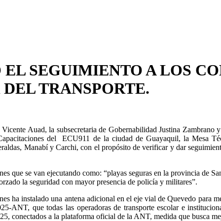
Ó EL SEGUIMIENTO A LOS C
 DEL TRANSPORTE.
 Vicente Auad, la subsecretaria de Gobernabilidad Justina Zambrano y e
e Capacitaciones del ECU911 de la ciudad de Guayaquil, la Mesa Téc
ldas, Manabí y Carchi, con el propósito de verificar y dar seguimient
nes que se van ejecutando como: “playas seguras en la provincia de Sa
zado la seguridad con mayor presencia de policía y militares”.
es ha instalado una antena adicional en el eje vial de Quevedo para mejo
-ANT, que todas las operadoras de transporte escolar e institucional,
25, conectados a la plataforma oficial de la ANT, medida que busca mejo