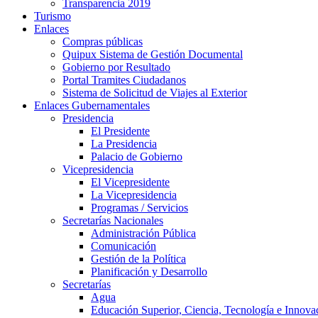
Transparencia 2019
Turismo
Enlaces
Compras públicas
Quipux Sistema de Gestión Documental
Gobierno por Resultado
Portal Tramites Ciudadanos
Sistema de Solicitud de Viajes al Exterior
Enlaces Gubernamentales
Presidencia
El Presidente
La Presidencia
Palacio de Gobierno
Vicepresidencia
El Vicepresidente
La Vicepresidencia
Programas / Servicios
Secretarías Nacionales
Administración Pública
Comunicación
Gestión de la Política
Planificación y Desarrollo
Secretarías
Agua
Educación Superior, Ciencia, Tecnología e Innova