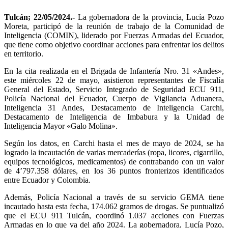
Tulcán; 22/05/2024.-
La gobernadora de la provincia, Lucía Pozo
Moreta, participó de la reunión de trabajo de la Comunidad de
Inteligencia (COMIN), liderado por Fuerzas Armadas del Ecuador,
que tiene como objetivo coordinar acciones para enfrentar los delitos
en territorio.
En la cita realizada en el Brigada de Infantería Nro. 31 «Andes»,
este miércoles 22 de mayo, asistieron representantes de Fiscalía
General del Estado, Servicio Integrado de Seguridad ECU 911,
Policía Nacional del Ecuador, Cuerpo de Vigilancia Aduanera,
Inteligencia 31 Andes, Destacamento de Inteligencia Carchi,
Destacamento de Inteligencia de Imbabura y la Unidad de
Inteligencia Mayor «Galo Molina».
Según los datos, en Carchi hasta el mes de mayo de 2024, se ha
logrado la incautación de varias mercaderías (ropa, licores, cigarrillo,
equipos tecnológicos, medicamentos) de contrabando con un valor
de 4’797.358 dólares, en los 36 puntos fronterizos identificados
entre Ecuador y Colombia.
Además, Policía Nacional a través de su servicio GEMA tiene
incautado hasta esta fecha, 174.062 gramos de drogas. Se puntualizó
que el ECU 911 Tulcán, coordinó 1.037 acciones con Fuerzas
Armadas en lo que va del año 2024. La gobernadora, Lucía Pozo,