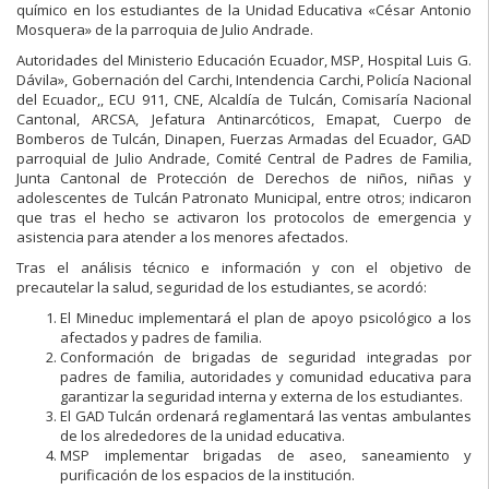
químico en los estudiantes de la Unidad Educativa «César Antonio
Mosquera» de la parroquia de Julio Andrade.
Autoridades del Ministerio Educación Ecuador, MSP, Hospital Luis G.
Dávila», Gobernación del Carchi, Intendencia Carchi, Policía Nacional
del Ecuador,, ECU 911, CNE, Alcaldía de Tulcán, Comisaría Nacional
Cantonal, ARCSA, Jefatura Antinarcóticos, Emapat, Cuerpo de
Bomberos de Tulcán, Dinapen, Fuerzas Armadas del Ecuador, GAD
parroquial de Julio Andrade, Comité Central de Padres de Familia,
Junta Cantonal de Protección de Derechos de niños, niñas y
adolescentes de Tulcán Patronato Municipal, entre otros; indicaron
que tras el hecho se activaron los protocolos de emergencia y
asistencia para atender a los menores afectados.
Tras el análisis técnico e información y con el objetivo de
precautelar la salud, seguridad de los estudiantes, se acordó:
El Mineduc implementará el plan de apoyo psicológico a los
afectados y padres de familia.
Conformación de brigadas de seguridad integradas por
padres de familia, autoridades y comunidad educativa para
garantizar la seguridad interna y externa de los estudiantes.
El GAD Tulcán ordenará reglamentará las ventas ambulantes
de los alrededores de la unidad educativa.
MSP implementar brigadas de aseo, saneamiento y
purificación de los espacios de la institución.