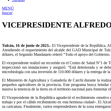
MENÚ
buscar
VICEPRESIDENTE ALFRED
Tulcán, 16 de junio de 2023.-
El Vicepresidente de la República, Alf
Atendiendo el requerimiento del alcalde del GAD Municipal de Tulc
dólares, el Segundo Mandatario reiteró “Todo el apoyo del Gobierno.
El vicepresidente realizó un recorrido en el Centro de Salud N°1 de 
inspeccionó sus instalaciones y aseguró: “Está deteriorada y se de
microbiología con una inversión de 110.000 dólares y la entrega de l
El Ministerio de Agricultura y Ganadería de Carchi durante la realiz
pequeños agricultores de la provincia. Este programa busca brindar se
masiva la tenencia de la tierra en el territorio nacional para fomentar e
El Vicepresidente de la República agradeció el recibimiento emotivo 
trabajo y por el cálido recibimiento en esta hermosa ciudad». El Alcal
su caricatura. Finalmente, varios emprendedores de la zona entregaron