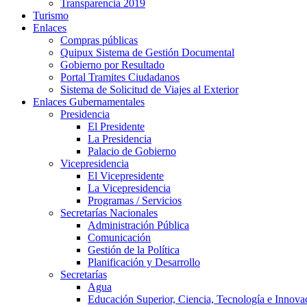
Transparencia 2019
Turismo
Enlaces
Compras públicas
Quipux Sistema de Gestión Documental
Gobierno por Resultado
Portal Tramites Ciudadanos
Sistema de Solicitud de Viajes al Exterior
Enlaces Gubernamentales
Presidencia
El Presidente
La Presidencia
Palacio de Gobierno
Vicepresidencia
El Vicepresidente
La Vicepresidencia
Programas / Servicios
Secretarías Nacionales
Administración Pública
Comunicación
Gestión de la Política
Planificación y Desarrollo
Secretarías
Agua
Educación Superior, Ciencia, Tecnología e Innova