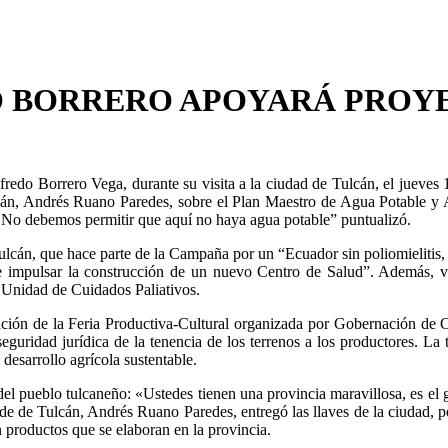
O BORRERO APOYARÁ PROY
redo Borrero Vega, durante su visita a la ciudad de Tulcán, el jueves 1
án, Andrés Ruano Paredes, sobre el Plan Maestro de Agua Potable y Al
 No debemos permitir que aquí no haya agua potable” puntualizó.
Tulcán, que hace parte de la Campaña por un “Ecuador sin poliomieliti
be impulsar la construcción de un nuevo Centro de Salud”. Además, vi
a Unidad de Cuidados Paliativos.
ación de la Feria Productiva-Cultural organizada por Gobernación de Ca
guridad jurídica de la tenencia de los terrenos a los productores. La ti
l desarrollo agrícola sustentable.
del pueblo tulcaneño: «Ustedes tienen una provincia maravillosa, es el
de de Tulcán, Andrés Ruano Paredes, entregó las llaves de la ciudad, por 
 productos que se elaboran en la provincia.