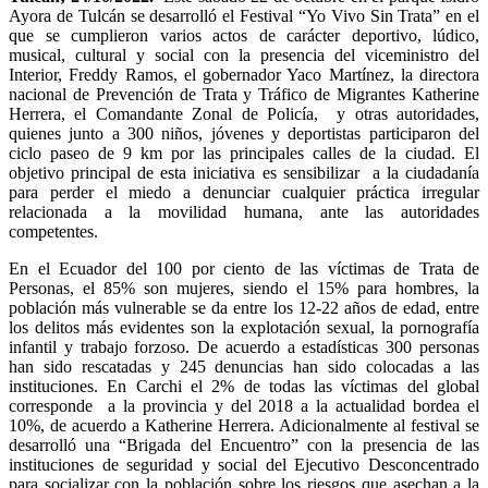
Ayora de Tulcán se desarrolló el Festival “Yo Vivo Sin Trata” en el
que se cumplieron varios actos de carácter deportivo, lúdico,
musical, cultural y social con la presencia del viceministro del
Interior, Freddy Ramos, el gobernador Yaco Martínez, la directora
nacional de Prevención de Trata y Tráfico de Migrantes Katherine
Herrera, el Comandante Zonal de Policía, y otras autoridades,
quienes junto a 300 niños, jóvenes y deportistas participaron del
ciclo paseo de 9 km por las principales calles de la ciudad. El
objetivo principal de esta iniciativa es sensibilizar a la ciudadanía
para perder el miedo a denunciar cualquier práctica irregular
relacionada a la movilidad humana, ante las autoridades
competentes.
En el Ecuador del 100 por ciento de las víctimas de Trata de
Personas, el 85% son mujeres, siendo el 15% para hombres, la
población más vulnerable se da entre los 12-22 años de edad, entre
los delitos más evidentes son la explotación sexual, la pornografía
infantil y trabajo forzoso. De acuerdo a estadísticas 300 personas
han sido rescatadas y 245 denuncias han sido colocadas a las
instituciones. En Carchi el 2% de todas las víctimas del global
corresponde a la provincia y del 2018 a la actualidad bordea el
10%, de acuerdo a Katherine Herrera. Adicionalmente al festival se
desarrolló una “Brigada del Encuentro” con la presencia de las
instituciones de seguridad y social del Ejecutivo Desconcentrado
para socializar con la población sobre los riesgos que asechan a la