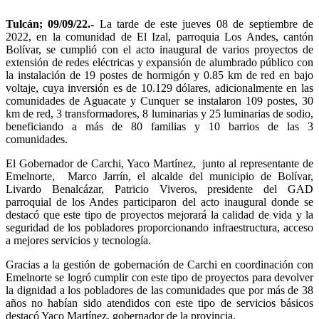
Tulcán; 09/09/22.-
La tarde de este jueves 08 de septiembre de
2022, en la comunidad de El Izal, parroquia Los Andes, cantón
Bolívar, se cumplió con el acto inaugural de varios proyectos de
extensión de redes eléctricas y expansión de alumbrado público con
la instalación de 19 postes de hormigón y 0.85 km de red en bajo
voltaje, cuya inversión es de 10.129 dólares, adicionalmente en las
comunidades de Aguacate y Cunquer se instalaron 109 postes, 30
km de red, 3 transformadores, 8 luminarias y 25 luminarias de sodio,
beneficiando a más de 80 familias y 10 barrios de las 3
comunidades.
El Gobernador de Carchi, Yaco Martínez, junto al representante de
Emelnorte, Marco Jarrín, el alcalde del municipio de Bolívar,
Livardo Benalcázar, Patricio Viveros, presidente del GAD
parroquial de los Andes participaron del acto inaugural donde se
destacó que este tipo de proyectos mejorará la calidad de vida y la
seguridad de los pobladores proporcionando infraestructura, acceso
a mejores servicios y tecnología.
Gracias a la gestión de gobernación de Carchi en coordinación con
Emelnorte se logró cumplir con este tipo de proyectos para devolver
la dignidad a los pobladores de las comunidades que por más de 38
años no habían sido atendidos con este tipo de servicios básicos
destacó Yaco Martínez, gobernador de la provincia.