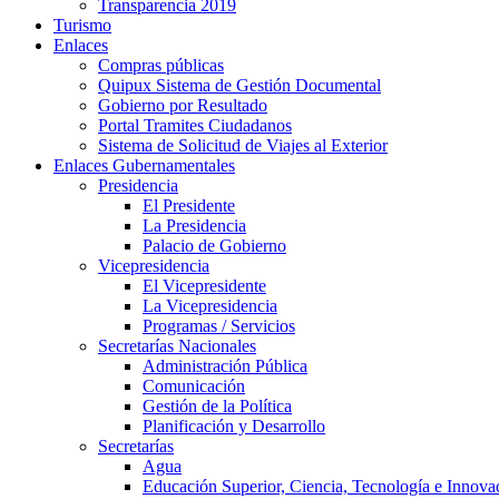
Transparencia 2019
Turismo
Enlaces
Compras públicas
Quipux Sistema de Gestión Documental
Gobierno por Resultado
Portal Tramites Ciudadanos
Sistema de Solicitud de Viajes al Exterior
Enlaces Gubernamentales
Presidencia
El Presidente
La Presidencia
Palacio de Gobierno
Vicepresidencia
El Vicepresidente
La Vicepresidencia
Programas / Servicios
Secretarías Nacionales
Administración Pública
Comunicación
Gestión de la Política
Planificación y Desarrollo
Secretarías
Agua
Educación Superior, Ciencia, Tecnología e Innova