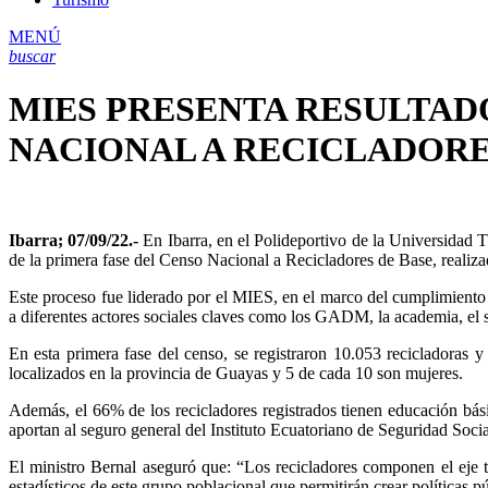
MENÚ
buscar
MIES PRESENTA RESULTAD
NACIONAL A RECICLADORE
Ibarra; 07/09/22.-
En Ibarra, en el Polideportivo de la Universidad T
de la primera fase del Censo Nacional a Recicladores de Base, realiza
Este proceso fue liderado por el MIES, en el marco del cumplimiento 
a diferentes actores sociales claves como los GADM, la academia, el s
En esta primera fase del censo, se registraron 10.053 recicladoras 
localizados en la provincia de Guayas y 5 de cada 10 son mujeres.
Además, el 66% de los recicladores registrados tienen educación bás
aportan al seguro general del Instituto Ecuatoriano de Seguridad Soci
El ministro Bernal aseguró que: “Los recicladores componen el eje tr
estadísticos de este grupo poblacional que permitirán crear políticas 