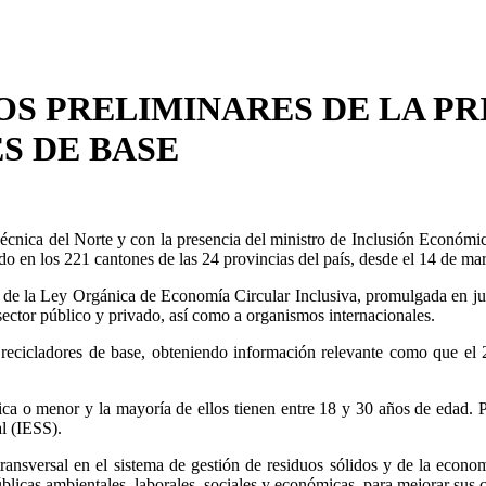
OS PRELIMINARES DE LA PR
S DE BASE
écnica del Norte y con la presencia del ministro de Inclusión Económica
do en los 221 cantones de las 24 provincias del país, desde el 14 de ma
de la Ley Orgánica de Economía Circular Inclusiva, promulgada en julio
ector público y privado, así como a organismos internacionales.
y recicladores de base, obteniendo información relevante como que el 
ica o menor y la mayoría de ellos tienen entre 18 y 30 años de edad. P
al (IESS).
ansversal en el sistema de gestión de residuos sólidos y de la economí
públicas ambientales, laborales, sociales y económicas, para mejorar sus 