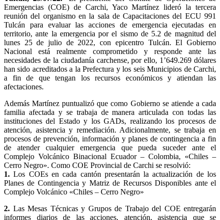
Emergencias (COE) de Carchi, Yaco Martínez lideró la tercera
reunión del organismo en la sala de Capacitaciones del ECU 991
Tulcán para evaluar las acciones de emergencia ejecutadas en
territorio, ante la emergencia por el sismo de 5.2 de magnitud del
lunes 25 de julio de 2022, con epicentro Tulcán. El Gobierno
Nacional está realmente comprometido y responde ante las
necesidades de la ciudadanía carchense, por ello, 1’649.269 dólares
han sido acreditados a la Prefectura y los seis Municipios de Carchi,
a fin de que tengan los recursos económicos y atiendan las
afectaciones.
Además Martínez puntualizó que como Gobierno se atiende a cada
familia afectada y se trabaja de manera articulada con todas las
instituciones del Estado y los GADs, realizando los procesos de
atención, asistencia y remediación. Adicionalmente, se trabaja en
procesos de prevención, información y planes de contingencia a fin
de atender cualquier emergencia que pueda suceder ante el
Complejo Volcánico Binacional Ecuador – Colombia, «Chiles –
Cerro Negro». Como COE Provincial de Carchi se resolvió:
1.
Los COEs en cada cantón presentarán la actualización de los
Planes de Contingencia y Matriz de Recursos Disponibles ante el
Complejo Volcánico «Chiles – Cerro Negro»
2.
Las Mesas Técnicas y Grupos de Trabajo del COE entregarán
informes diarios de las acciones, atención, asistencia que se