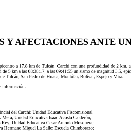
 Y AFECTACIONES ANTE UN
centro a 17.8 km de Tulcán, Carchi con una profundidad de 2 km, a la
d de 5 km a las 08:38:17, a las 09:41:55 un sismo de magnitud 3.5, epi
es de Tulcán, San Pedro de Huaca, Montúfar, Bolívar; Espejo y Mira.
e información.
ncial del Carchi; Unidad Educativa Fiscomisional
. Mera; Unidad Educativa Isaac Acosta Calderón;
to Rey; Unidad Educativa Cesar Antonio Mosquera;
va Hermano Miguel La Salle; Escuela Chimborazo;