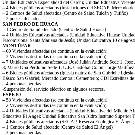
Unidad Educativa Especialidad del Carchi; Unidad Educativa Vicente
– 4 Bienes públicos afectados (Instalaciones del SECAP; Mercado de
– 2 Centros de Salud afectados (Centro de Salud Tulcán y Tufiño)
– 2 postes afectados
SAN PEDRO DE HUACA
– 1 Centro de Salud afectado (Centro de Salud Huaca)
– 4 Unidades Educativas afectadas (Unidad Educativa Huaca; Unida
Fiscomisional Santa Mariana de Jesús; Unidad Educativa 10 de agost
MONTÚFAR
– 60 Viviendas afectadas (se continua en la evaluación)
– 2 Viviendas destruidas (se continua en la evaluación)
– 7 Unidades educativas afectadas (José Julián Andrade Sede 1; José
3; Mario Oña Perdomo Sede 1; U.E. Cristóbal Colon; Jorge Martínez
– 6 Bienes públicos afectados (Iglesia matriz de San Gabriel e Iglesia
Básico San Gabriel; Mercado Central; Cementerio; CDI Estrellitas de
– 4 personas heridas
-Suspensión del servicio eléctrico en algunos sectores.
ESPEJO
– 58 Viviendas afectadas (se continua en la evaluación)
– 2 Viviendas destruidas (se continua en la evaluación)
– 4 Unidades Educativas afectadas (Unidad Educativa del Milenio Al
Educativa El Ángel; Unidad Educativa San Isidro Instituto Superior 
– 4 Bienes públicos afectados (SECAP, Reserva Ecológica El Ángel
– 1 Centros de Salud afectado (Centro de Salud El Ángel)
– 3 personas heridas