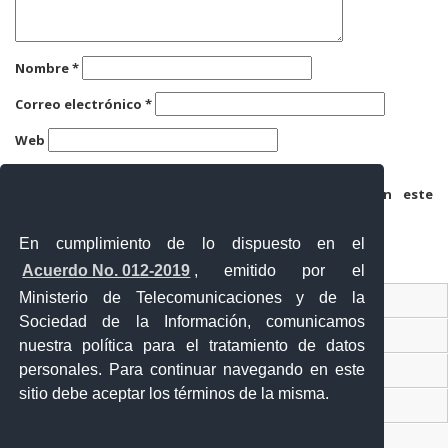
Nombre
*
Correo electrónico
*
Web
Guarda mi nombre, correo electrónico y web en este
navegador para la próxima vez que comente.
En cumplimiento de lo dispuesto en el
Acuerdo No. 012-2019
, emitido por el
Ministerio de Telecomunicaciones y de la
Ventanilla Única Virtual
Sociedad de la Información, comunicamos
Ventanilla Única de Comercio Exterior
nuestra política para el tratamiento de datos
personales. Para continuar navegando en este
Gobierno Abierto
sitio debe aceptar los términos de la misma.
Visor Ciudadano
Contacto ciudadano