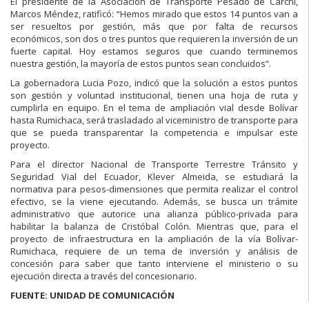
El presidente de la Asociación de Transporte Pesado de Carchi,
Marcos Méndez, ratificó: “Hemos mirado que estos 14 puntos van a
ser resueltos por gestión, más que por falta de recursos
económicos, son dos o tres puntos que requieren la inversión de un
fuerte capital. Hoy estamos seguros que cuando terminemos
nuestra gestión, la mayoría de estos puntos sean concluidos”.
La gobernadora Lucia Pozo, indicó que la solución a estos puntos
son gestión y voluntad institucional, tienen una hoja de ruta y
cumplirla en equipo. En el tema de ampliación vial desde Bolívar
hasta Rumichaca, será trasladado al viceministro de transporte para
que se pueda transparentar la competencia e impulsar este
proyecto.
Para el director Nacional de Transporte Terrestre Tránsito y
Seguridad Vial del Ecuador, Klever Almeida, se estudiará la
normativa para pesos-dimensiones que permita realizar el control
efectivo, se la viene ejecutando. Además, se busca un trámite
administrativo que autorice una alianza público-privada para
habilitar la balanza de Cristóbal Colón. Mientras que, para el
proyecto de infraestructura en la ampliación de la vía Bolívar-
Rumichaca, requiere de un tema de inversión y análisis de
concesión para saber que tanto interviene el ministerio o su
ejecución directa a través del concesionario.
FUENTE: UNIDAD DE COMUNICACIÓN