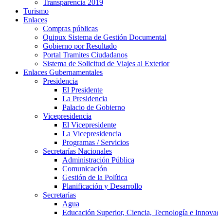
Transparencia 2019
Turismo
Enlaces
Compras públicas
Quipux Sistema de Gestión Documental
Gobierno por Resultado
Portal Tramites Ciudadanos
Sistema de Solicitud de Viajes al Exterior
Enlaces Gubernamentales
Presidencia
El Presidente
La Presidencia
Palacio de Gobierno
Vicepresidencia
El Vicepresidente
La Vicepresidencia
Programas / Servicios
Secretarías Nacionales
Administración Pública
Comunicación
Gestión de la Política
Planificación y Desarrollo
Secretarías
Agua
Educación Superior, Ciencia, Tecnología e Innova