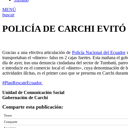
MENÚ
buscar
POLICÍA DE CARCHI EVITÓ
Gracias a una efectiva articulación de
Policía Nacional del Ecuador
d
transportaban el «dinero» falso en 2 cajas fuertes. Esta mañana el go
día de ayer, tras una denuncia ciudadana del sector de Tumbatú, parro
e introducir en el comercio local el «dinero», cuya denominación de bi
actividades ilícitas, es el primer caso que se presenta en Carchi durant
#PlanRescateEcuador
Unidad de Comunicación Social
Gobernación de Carchi
Comparte esta publicación:
Tweet
Compartir
Imprimir