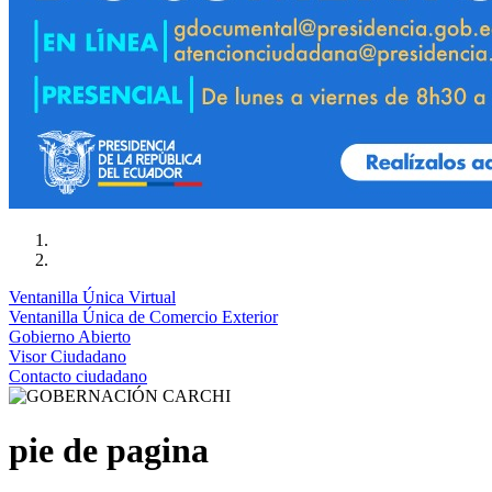
Ventanilla Única Virtual
Ventanilla Única de Comercio Exterior
Gobierno Abierto
Visor Ciudadano
Contacto ciudadano
pie de pagina