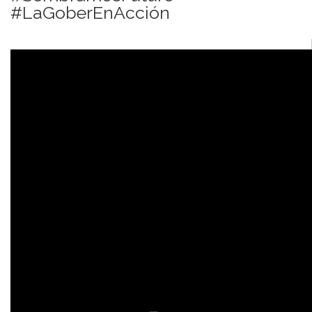
#LaGoberEnAcción