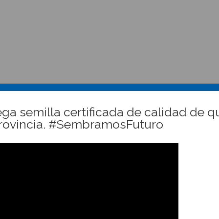
rega semilla certificada de calidad de q
 provincia. #SembramosFuturo