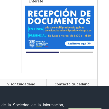
Entérate
Visor Ciudadano
Contacto ciudadano
Olmedo y 10 de Agosto 5931
Tulcán - Ecuador
Teléfono: (06) 298-5920
y de la Sociedad de la Información,