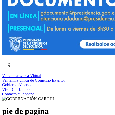
Ventanilla Única Virtual
Ventanilla Única de Comercio Exterior
Gobierno Abierto
Visor Ciudadano
Contacto ciudadano
pie de pagina