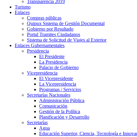
Transparencia 2019
Turismo
Enlaces
Compras públicas
Quipux Sistema de Gestión Documental
Gobierno por Resultado
Portal Tramites Ciudadanos
Sistema de Solicitud de Viajes al Exterior
Enlaces Gubernamentales
Presidencia
El Presidente
La Presidencia
Palacio de Gobierno
Vicepresidencia
El Vicepresidente
La Vicepresidencia
Programas / Servicios
Secretarías Nacionales
Administración Pública
Comunicación
Gestión de la Política
Planificación y Desarrollo
Secretarías
Agua
Educación Superior, Ciencia, Tecnología e Innova