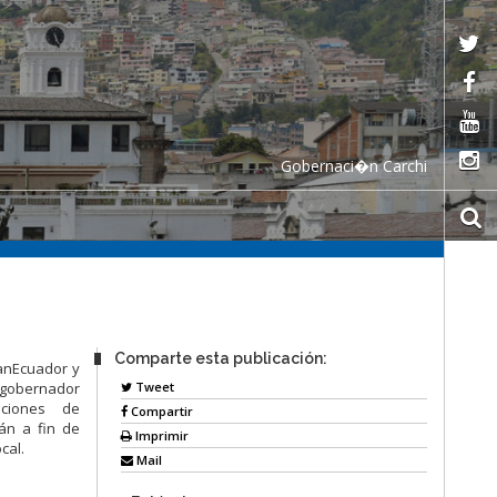
Gobernaci�n Carchi
Comparte esta publicación:
anEcuador y
Tweet
 gobernador
laciones de
Compartir
án a fin de
Imprimir
cal.
Mail