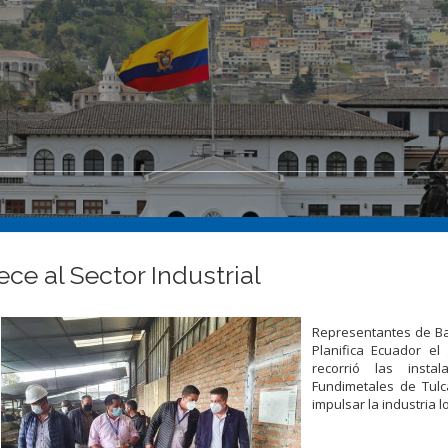
ce al Sector Industrial
Representantes de B
Planifica Ecuador el
recorrió las insta
Fundimetales de Tulc
impulsar la industria lo